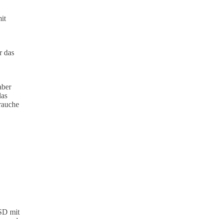
it
r das
aber
das
brauche
SSD mit