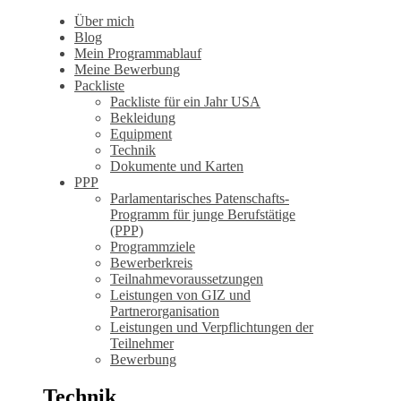
Über mich
Blog
Mein Programmablauf
Meine Bewerbung
Packliste
Packliste für ein Jahr USA
Bekleidung
Equipment
Technik
Dokumente und Karten
PPP
Parlamentarisches Patenschafts-
Programm für junge Berufstätige
(PPP)
Programmziele
Bewerberkreis
Teilnahmevoraussetzungen
Leistungen von GIZ und
Partnerorganisation
Leistungen und Verpflichtungen der
Teilnehmer
Bewerbung
Technik