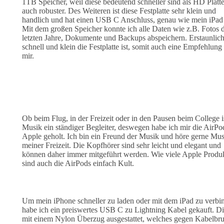
1TB Speicher, weil diese bedeutend schneller sind als HD Platt
auch robuster. Des Weiteren ist diese Festplatte sehr klein und
handlich und hat einen USB C Anschluss, genau wie mein iPad
Mit dem großen Speicher konnte ich alle Daten wie z.B. Fotos 
letzten Jahre, Dokumente und Backups abspeichern. Erstaunlic
schnell und klein die Festplatte ist, somit auch eine Empfehlung
mir.
Ob beim Flug, in der Freizeit oder in den Pausen beim College i
Musik ein ständiger Begleiter, deswegen habe ich mir die AirPo
Apple geholt. Ich bin ein Freund der Musik und höre gerne Mus
meiner Freizeit. Die Kopfhörer sind sehr leicht und elegant und
können daher immer mitgeführt werden. Wie viele Apple Produ
sind auch die AirPods einfach Kult.
Um mein iPhone schneller zu laden oder mit dem iPad zu verbi
habe ich ein preiswertes USB C zu Lightning Kabel gekauft. Die
mit einem Nylon Überzug ausgestattet, welches gegen Kabelbr