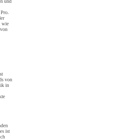
en und
 Pro.
der
h wie
 von
st
ds von
ik in
kte
nden
s ist
uch