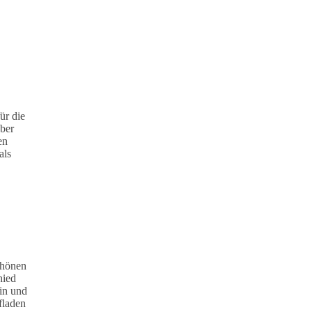
ür die
ber
en
als
chönen
hied
in und
fladen