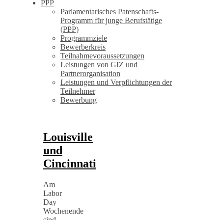
PPP
Parlamentarisches Patenschafts-
Programm für junge Berufstätige
(PPP)
Programmziele
Bewerberkreis
Teilnahmevoraussetzungen
Leistungen von GIZ und
Partnerorganisation
Leistungen und Verpflichtungen der
Teilnehmer
Bewerbung
Louisville
und
Cincinnati
Am
Labor
Day
Wochenende
sind