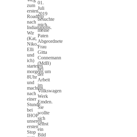
01.
zum
Juli
ersten
2019
Roadtrip
besuchte
nach
mich
Indianapolis.
meine
Wir
Paten
(Kat,
Abgeordnete
Niko,
Frau
Elli
Gitta
und
Connemann
ich)
(MdB)
starteten
bei
morgens um
der
8Uhr
Arbeit
und
im
machten
Volkswagen
nach
Werk
einer
Emden.
Stunde
Sie
bei
wollte
IHOP
sich
unseren
selbst
ersten
ein
Stop
Bild