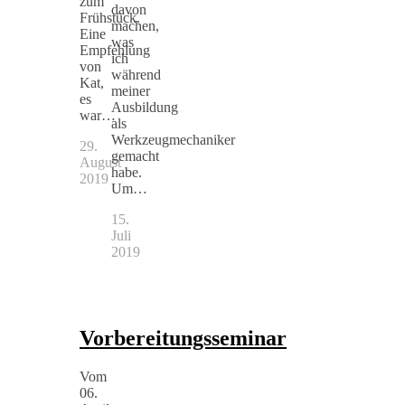
zum
davon
Frühstück.
machen,
Eine
was
Empfehlung
ich
von
während
Kat,
meiner
es
Ausbildung
war…
als
Werkzeugmechaniker
29.
gemacht
August
habe.
2019
Um…
15.
Juli
2019
Vorbereitungsseminar
Vom
06.