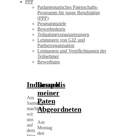
PPP
Parlamentarisches Patenschafts-
Programm für junge Berufstätige
(PPP)
Programmziele
Bewerberkreis
Teilnahmevoraussetzungen
Leistungen von GIZ und
Partnerorganisation
Leistungen und Verpflichtungen der
Teilnehmer
Bewerbung
Indianapolis
Besuch
meiner
Am
Paten
Samstag
Abgeordneten
machten
wir
uns
Am
auf
Montag
dem
den
Weg