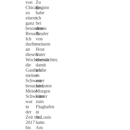
von
Zu
Chicago,
Beginn
zu
habe
einem
ich
ganz
bei
besonderen
dem
Besuch.
Bruder
Ich
von
durfte
meinem
an
Host
diesem
Vater
Wochenende
übernachtet,
die
damit
Gastfamilie
ich
meiner
es
Schwester
am
besuchen.
nächsten
Meine
Morgen
Schwester
kürzer
war
zum
in
Flughafen
der
in
Zeit von
St.Louis
2017
hatte.
bis
Am