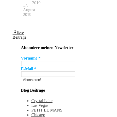
2019
17.
August
2019
Ältere
Beiträge
Abonniere meinen Newsletter
Vorname
*
E-Mail
*
Blog Beiträge
Crystal Lake
Las Vegas
PETIT LE MANS
Chicago