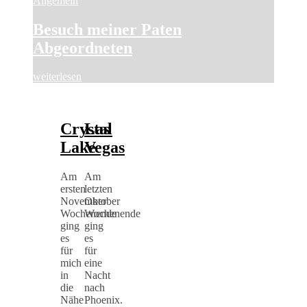
Allgemein
Besuch meiner Paten
Abgeordneten
weiterlesen
Crystal
Las
Lake
Vegas
Am
Am
ersten
letzten
November
Oktober
Wochenende
Wochenende
ging
ging
es
es
für
für
mich
eine
in
Nacht
die
nach
Nähe
Phoenix.