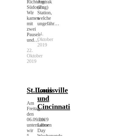
Richtung
Amtrak
Südosten.
(Zug)
Wir
Station,
kamen
welche
mit
ungefähr…
zwei
14.
Pausen
Oktober
und…
2019
22.
Oktober
2019
St.Louis
Louisville
und
Am
Cincinnati
Freitag
den
06.09.2019
Am
unternahmen
Labor
wir
Day
5
Wochenende