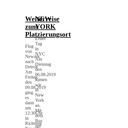
Weiterreise
NEW
zum
YORK
Platzierungsort
Erster
Tag
Flug
in
von
NYC
Newark
Am
nach
Dienstag
Detroit
den
Am
06.08.2019
Freitag
kamen
den
wir
09.08.2019
in
ging
New
es
York
dann
an.
um
Mit
12:30Uhr
dem
in
Bus
Richtung
am