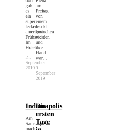
dort
Elena
gab
am
es
Freitag
ein
von
super
einem
leckeres
Insekt
amerikanisches
gestochen
Frühstück.
worden
Im
und
Hotel…
ihre
Hand
21.
war…
September
2019
9.
September
2019
Indianapolis
Die
ersten
Am
Tage
Samstag
in
machten