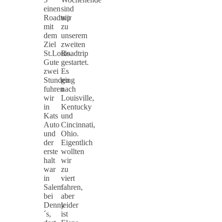
einen
sind
Roadtrip
wir
mit
zu
dem
unserem
Ziel
zweiten
St.Louis.
Roadtrip
Gute
gestartet.
zwei
Es
Stunden
ging
fuhren
nach
wir
Louisville,
in
Kentucky
Kats
und
Auto
Cincinnati,
und
Ohio.
der
Eigentlich
erste
wollten
halt
wir
war
zu
in
viert
Salem
fahren,
bei
aber
Denny
leider
´s,
ist