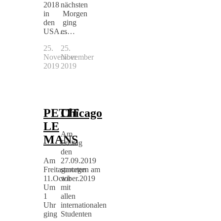
2018
nächsten
in
Morgen
den
ging
USA…
es…
25.
25.
November
November
2019
2019
PETIT
Chicago
LE
Am
MANS
Freitag
den
Am
27.09.2019
Freitagmorgen am
starteten
11.October.2019
wir
Um
mit
1
allen
Uhr
internationalen
ging
Studenten