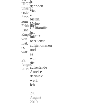
hat
IHOP
dennoch
unseren
viel
ersten
zu
Stop
bieten.
zum
Meine
Frühstück.
Gastfamilie
Eine
hat
Empfehlung
mich
von
herzlichst
Kat,
aufgenommen
es
und
war…
es
war
29.
die
August
aufregende
2019
Anreise
definitiv
wert.
Ich…
24.
August
2019