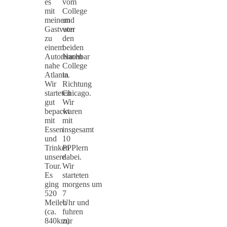
es
vom
mit
College
meinem
und
Gastvater
von
zu
den
einem
beiden
Autorennen
Nachbar
nahe
College
Atlanta.
in
Wir
Richtung
starteten
Chicago.
gut
Wir
bepackt
waren
mit
mit
Essen
insgesamt
und
10
Trinken
PPPlern
unsere
dabei.
Tour.
Wir
Es
starteten
ging
morgens um
520
7
Meilen
Uhr und
(ca.
fuhren
840km)
zur